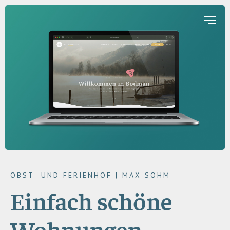
OBST- UND FERIENHOF | MAX SOHM
Einfach schöne
Wohnungen.